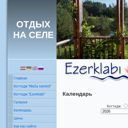
ОТДЫХ
НА СЕЛЕ
Главная
Коттедж “Meža namiņš”
Календарь
Коттедж “Ezerklabi”
Галерея
Коттедж:
Календарь
Цены
Как нас найти