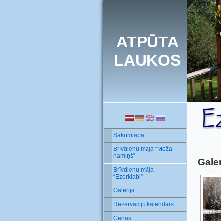
ATPŪTA
LAUKOS
Sākumlapa
Brīvdienu māja “Meža
namiņš”
Galer
Brīvdienu māja
“Ezerklabi”
Galerija
Rezervāciju kalendārs
Cenas